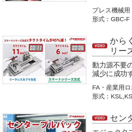
プレス機械用
形式：GBC-F
から
リー
動力源不要
減少に成功
FA・産業用
形式：KSL,K
セン