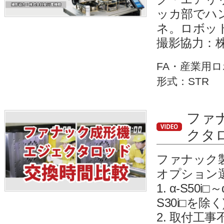
ッカ部でハ
ネ。ロボッ
撮影協力：
FA・産業用
形式：STR
ファ
クタ
ファナック
オプション
1. α-S50i
S30i□を除く
2. 取付工事