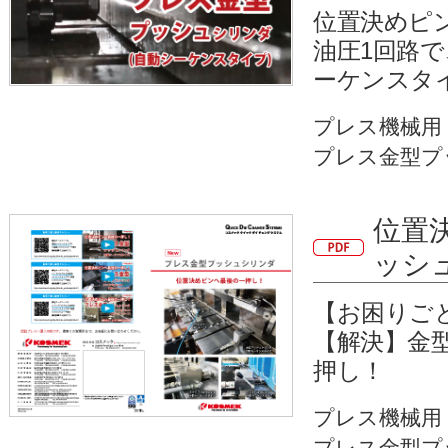
位置決めピ
油圧1回路
ーケンスタ
プレス機械用
プレス金型プ
位置
ッシ
【お困りご
【解決】金
押し！
プレス機械用
プレス金型プ