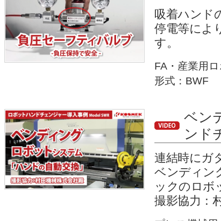
吸着ハンド
停電等によ
す。
FA・産業用
形式：BWF
ベン
ンド
連結時にガ
ベンディン
ックのロボ
撮影協力：