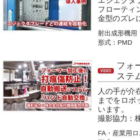
エジェクタ
フローティ
金型のズレ
射出成形機用
形式：PMD
フォ
ステ
人の手が介
までをロボ
います。
撮影協力：
FA・産業用