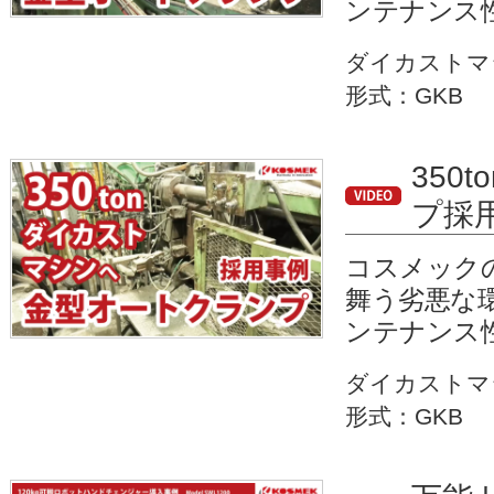
ンテナンス
ダイカストマ
形式：GKB
35
プ採
コスメック
舞う劣悪な
ンテナンス
ダイカストマ
形式：GKB