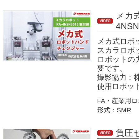
メカ式
4NS
メカ式ロボット
スカラロボッ
ロボットの
要です。
撮影協力：株
使用ロボット：
FA・産業用
形式：SMR
負圧