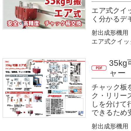
エア式クイ
く分かるデ
射出成形機用
エア式クイッ
35k
ャー
チャック板
ク・リリー
しを分けて
できるため
射出成形機用