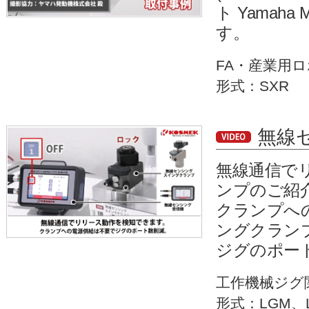
ト Yamaha
す。
FA・産業用
形式：SXR
無線
無線通信で
ンプのご紹
クランプへ
ングクラン
ジグのポー
工作機械ジグ
形式：LGM、