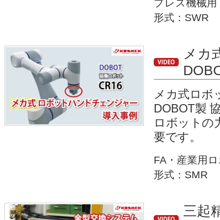
プレス機械用
形式：SWR
メカ
DO
メカ式ロボッ
DOBOT製
ロボットの
要です。
FA・産業用
形式：SMR
三起