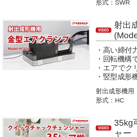
形式：SWR
射出
(Mod
・高い締付
・回転機構
・エアでク
・竪型成形
射出成形機用
形式：HC
35k
ャー