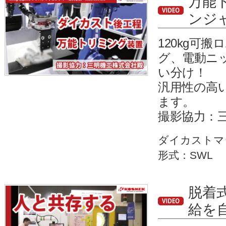
万能
ンジ
120kg可
グ、電動ニ
い分け！
汎用性の高
ます。
撮影協力：
ダイカストマ
形式：SWL
脱着
給を