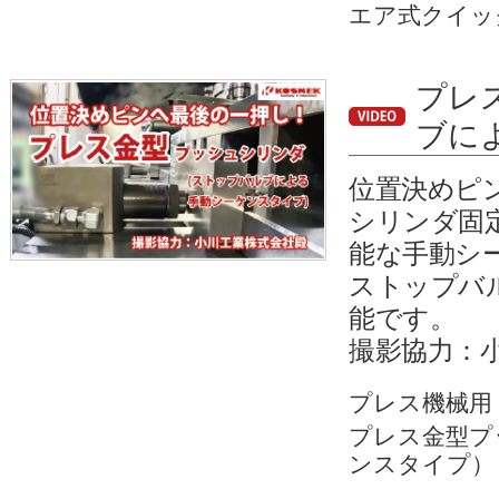
エア式クイッ
プレ
ブに
位置決めピ
シリンダ固
能な手動シ
ストップバ
能です。
撮影協力：
プレス機械用
プレス金型プ
ンスタイプ）