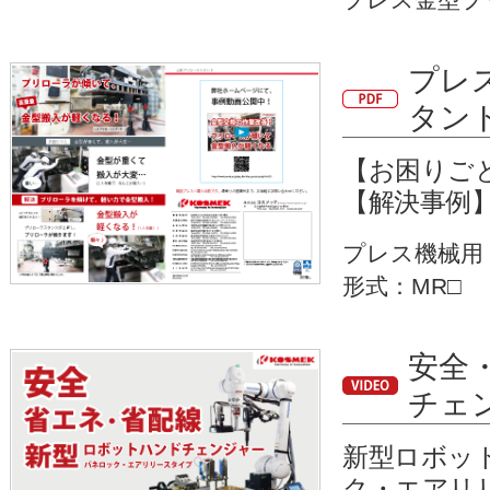
プレ
タン
【お困りご
【解決事例
プレス機械用
形式：MR□
安全
チェ
新型ロボット
ク・エアリ