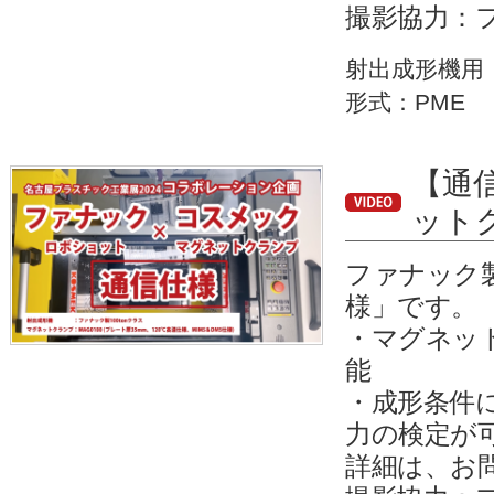
撮影協力：
射出成形機用
形式：PME
【通
ット
ファナック
様」です。
・マグネッ
能
・成形条件
力の検定が
詳細は、お