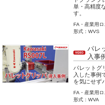
単・高精度
す。
FA・産業用
形式：WVS
パレッ
入事
パレットグリッ
入した事例
を気にせず
FA・産業用
形式：WVA