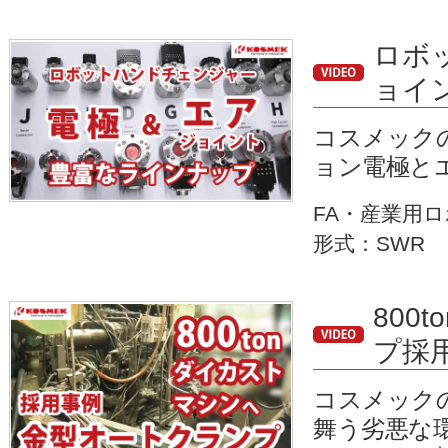
ロボ
ョイ
コスメック
ョン電極と
FA・産業用
形式：SWR
80
プ採
コスメック
舞う劣悪な