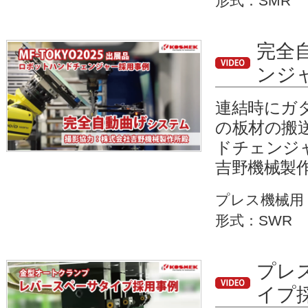
形式：SMR
完全
ンジャ
連結時にガ
の板材の搬
ドチェンジ
吉野機械製
プレス機械用
形式：SWR
プレ
イプ