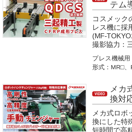
テム
コスメック
レス機に採
(MF-TOKY
撮影協力：
プレス機械用
形式：MR□、
メカ
換対
メカ式ロボッ
換にした特
短時間で高