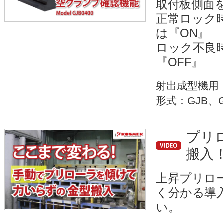
取付板側面
正常ロック
は『ON』
ロック不良
『OFF』
射出成型機用
形式：GJB、G
プリ
搬入
上昇プリロ
く分かる導
い。