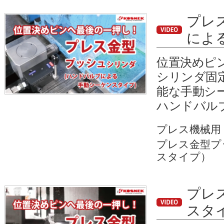
プレ
によ
位置決めピ
シリンダ固
能な手動シ
ハンドバル
プレス機械用
プレス金型プ
スタイプ）
プレ
スタ