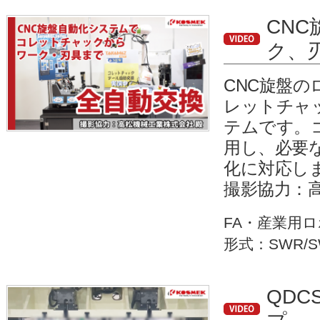
CN
ク、
CNC旋盤
レットチャ
テムです。
用し、必要
化に対応し
撮影協力：
FA・産業用
形式：SWR/S
QD