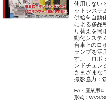
使用しない
ットシステ
供給を自動
による多品
り替えを簡
動化システ
台車上のロ
ランプを活
す。 ロボ
ンドチェン
さまざまな
撮影協力：
FA・産業用
形式：WVS/S