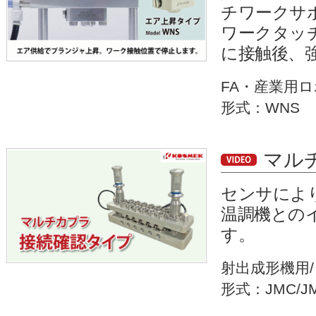
チワークサ
ワークタッ
に接触後、
FA・産業用
形式：WNS
マル
センサによ
温調機との
す。
射出成形機用
形式：JMC/J