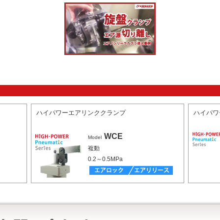
ハイパワーエアリンククランプ
ハイパワ
WCE
Model
複動
0.2～0.5MPa