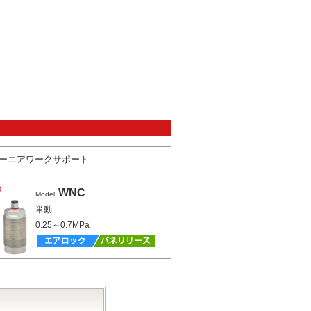
ーエアワークサポート
WNC
Model
単動
0.25～0.7MPa