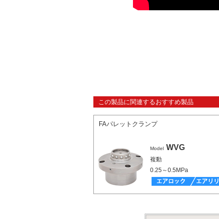
この製品に関連するおすすめ製品
FAパレットクランプ
WVG
Model
複動
0.25～0.5MPa