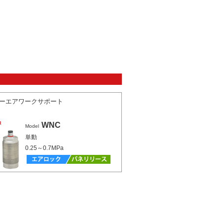
ーエアワークサポート
WNC
Model
単動
0.25～0.7MPa