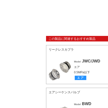
この製品に関連するおすすめ製品
リークレスカプラ
JWC/JWD
Model
エア
0.5MPa以下
エアシーケンスバルブ
BWD
Model