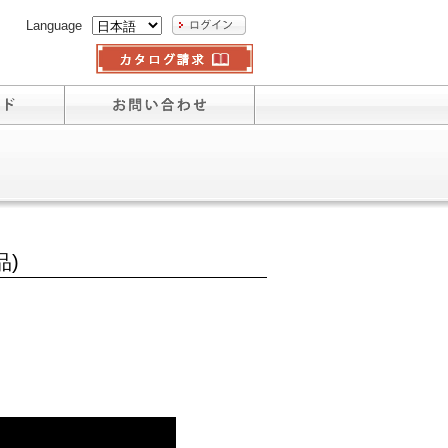
Language
品)