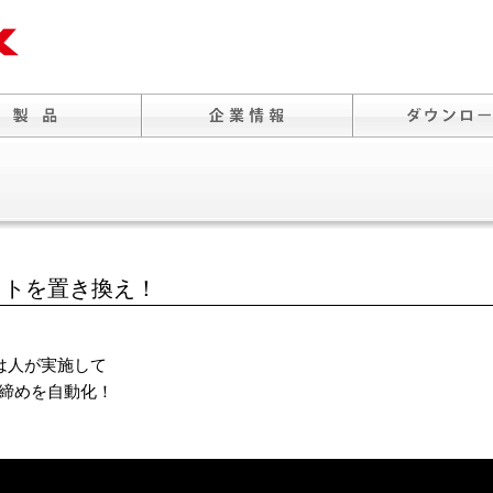
ットを置き換え！
では人が実施して
締めを自動化！