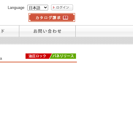
Language
a