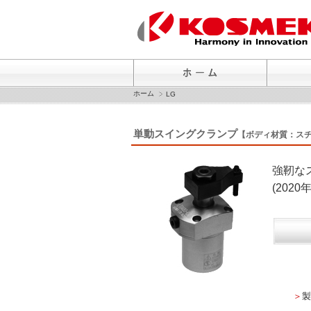
ホーム
LG
単動スイングクランプ
【ボディ材質：ス
強靭な
(202
＞
製