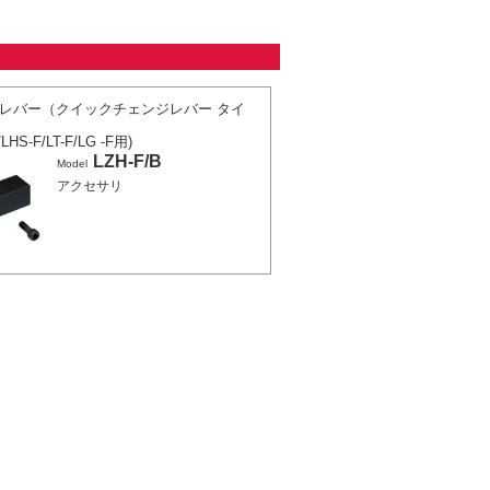
レバー（クイックチェンジレバー タイ
LHS-F/LT-F/LG -F用)
LZH-F/B
Model
アクセサリ