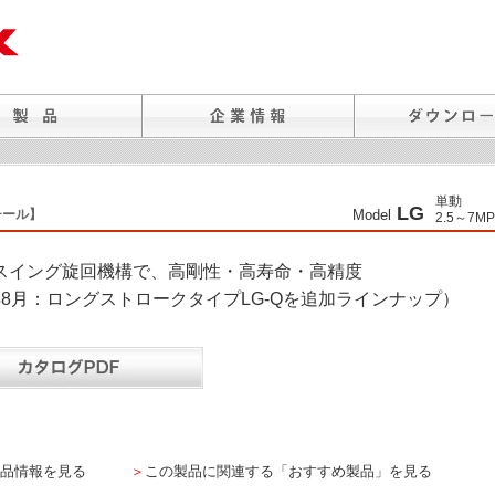
単動
LG
チール】
Model
2.5～7MP
スイング旋回機構で、高剛性・高寿命・高精度
0年8月：ロングストロークタイプLG-Qを追加ラインナップ）
品情報を見る
＞
この製品に関連する「おすすめ製品」を見る