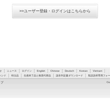
>>ユーザー登録・ログインはこちらから
せ
ニュース
ログイン
English
Chinese
Deutsch
Korean
Vietnam
ハンド
特注品
生産終了品と推奨代替品
該非判定書ダウンロード
取説請求専用フォ
ップ
Co