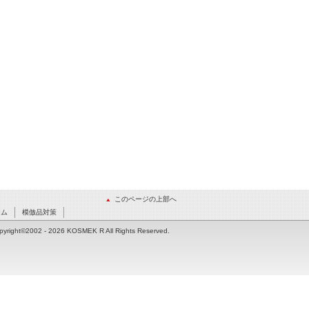
このページの上部へ
ーム
模倣品対策
pyright©2002
- 2026 KOSMEK R All Rights Reserved.