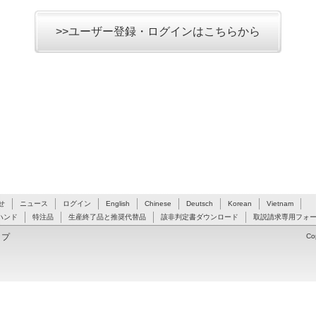
>>ユーザー登録・ログインはこちらから
せ
ニュース
ログイン
English
Chinese
Deutsch
Korean
Vietnam
ハンド
特注品
生産終了品と推奨代替品
該非判定書ダウンロード
取説請求専用フォ
ップ
Co