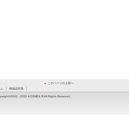
このページの上部へ
ーム
模倣品対策
pyright©2002
- 2026 KOSMEK R All Rights Reserved.