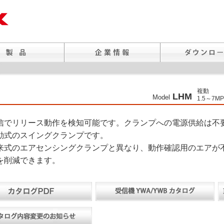
複動
LHM
Model
1.5～7MP
信でリリース動作を検知可能です。クランプへの電源供給は不
動式のスイングクランプです。
来式のエアセンシングクランプと異なり、動作確認用のエアが
を削減できます。