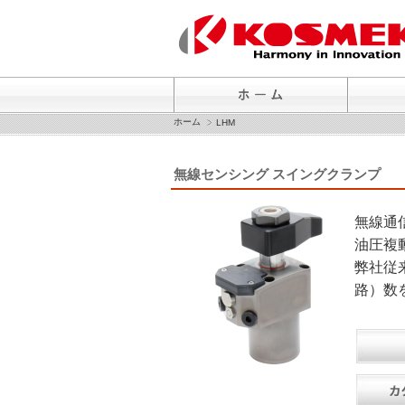
ホーム
LHM
無線センシング スイングクランプ
無線通
油圧複
弊社従
路）数