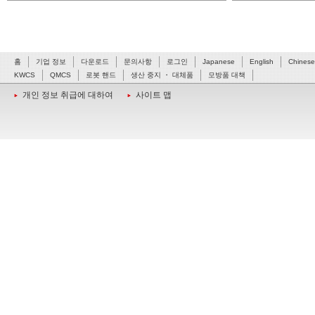
홈
기업 정보
다운로드
문의사항
로그인
Japanese
English
Chinese
KWCS
QMCS
로봇 핸드
생산 중지 ・ 대체품
모방품 대책
개인 정보 취급에 대하여
사이트 맵