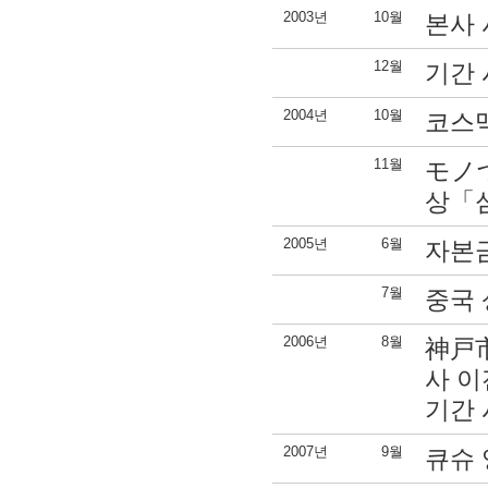
2003년
10월
본사 
12월
기간 
2004년
10월
코스
11월
モノ
상「
2005년
6월
자본금
7월
중국 
2006년
8월
神戸
사 이
기간 
2007년
9월
큐슈