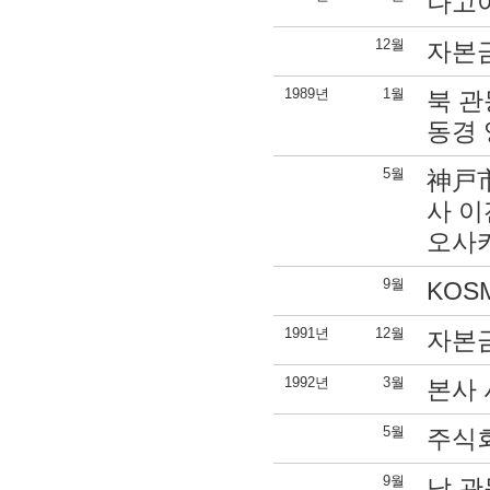
나고
12월
자본금
1989년
1월
북 
동경 
5월
神戸
사 이
오사
9월
KOS
1991년
12월
자본금
1992년
3월
본사 
5월
주식
9월
남 관