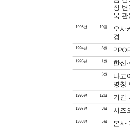
칭 변
북 관
1993년
10월
오사카
경
1994년
8월
PPO
1995년
1월
한신·
3월
나고
명칭
1996년
12월
기간 
1997년
3월
시즈
1998년
5월
본사 