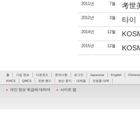
2011년
7월
考世
2012년
3월
타이
2014년
12월
KOS
2015년
12월
KOS
홈
기업 정보
다운로드
문의사항
로그인
Japanese
English
Chinese
KWCS
QMCS
로봇 핸드
생산 중지 ・ 대체품
모방품 대책
개인 정보 취급에 대하여
사이트 맵