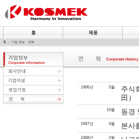
홈
기업 정보 연혁
1986년
5월
주식
田）
10월
동경
1987년
4월
본사
1988년
2월