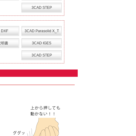
3CAD STEP
 DXF
3CAD Parasolid X_T
説明書
3CAD IGES
3CAD STEP