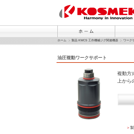
ホーム
製品 KWCS 工作機械ジグ関連機器
ワーク
油圧複動ワークサポート
複動方
上から
＞
製