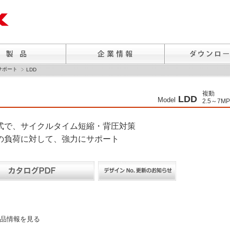
サポート
LDD
複動
LDD
Model
2.5～7MP
式で、サイクルタイム短縮・背圧対策
の負荷に対して、強力にサポート
品情報を見る