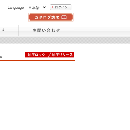
Language
a