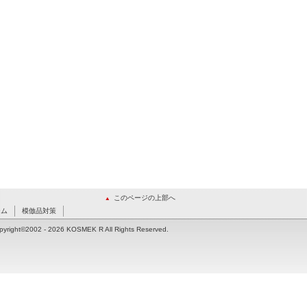
このページの上部へ
ーム
模倣品対策
pyright©2002
- 2026 KOSMEK R All Rights Reserved.