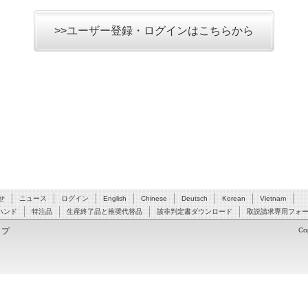
>>ユーザー登録・ログインはこちらから
せ
ニュース
ログイン
English
Chinese
Deutsch
Korean
Vietnam
ハンド
特注品
生産終了品と推奨代替品
該非判定書ダウンロード
取説請求専用フォ
ップ
Co