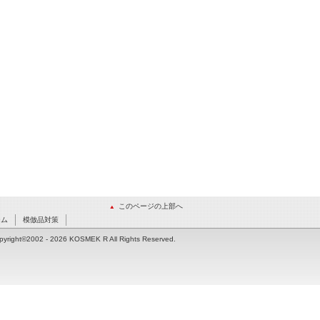
このページの上部へ
ーム
模倣品対策
pyright©2002
- 2026 KOSMEK R All Rights Reserved.