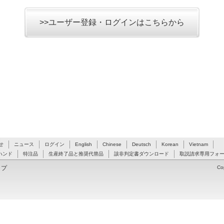
>>ユーザー登録・ログインはこちらから
せ
ニュース
ログイン
English
Chinese
Deutsch
Korean
Vietnam
ハンド
特注品
生産終了品と推奨代替品
該非判定書ダウンロード
取説請求専用フォ
ップ
Co