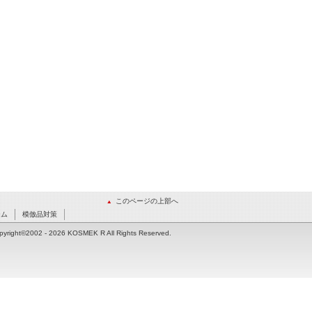
このページの上部へ
ーム
模倣品対策
pyright©2002
- 2026 KOSMEK R All Rights Reserved.