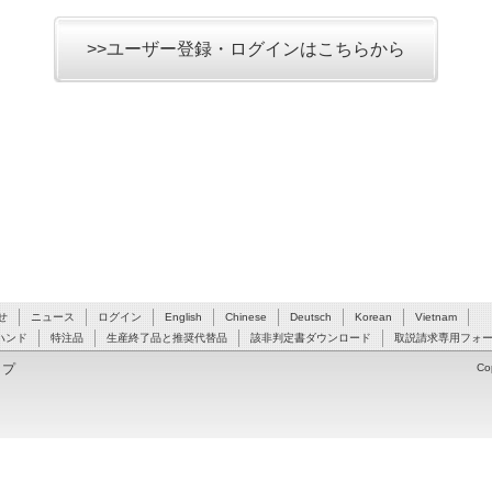
>>ユーザー登録・ログインはこちらから
せ
ニュース
ログイン
English
Chinese
Deutsch
Korean
Vietnam
ハンド
特注品
生産終了品と推奨代替品
該非判定書ダウンロード
取説請求専用フォ
ップ
Co