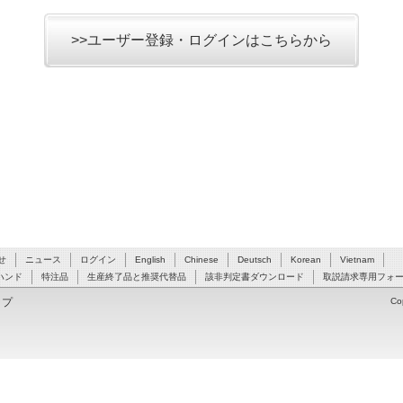
>>ユーザー登録・ログインはこちらから
せ
ニュース
ログイン
English
Chinese
Deutsch
Korean
Vietnam
ハンド
特注品
生産終了品と推奨代替品
該非判定書ダウンロード
取説請求専用フォ
ップ
Co