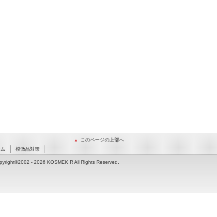
このページの上部へ
ーム
模倣品対策
pyright©2002
- 2026 KOSMEK R All Rights Reserved.