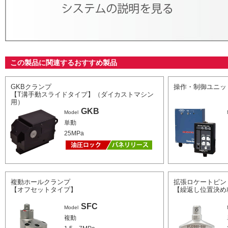
この製品に関連するおすすめ製品
GKBクランプ
操作・制御ユニッ
【T溝手動スライドタイプ】（ダイカストマシン
用）
GKB
Model
単動
25MPa
複動ホールクランプ
拡張ロケートピン
【オフセットタイプ】
【繰返し位置決め精
SFC
Model
複動