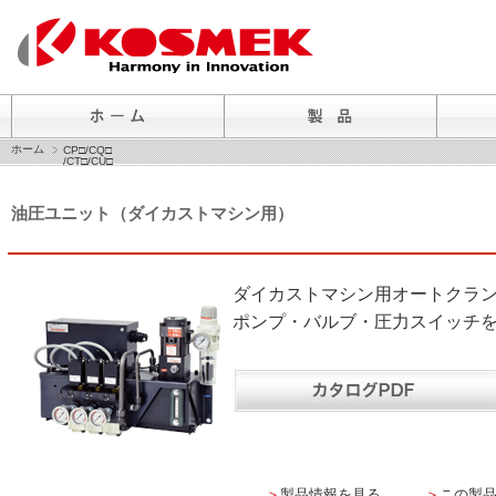
ホーム
CP□/CQ□
/CT□/CU□
油圧ユニット（ダイカストマシン用）
ダイカストマシン用オートクラ
ポンプ・バルブ・圧力スイッチ
＞
製品情報を見る
＞
この製