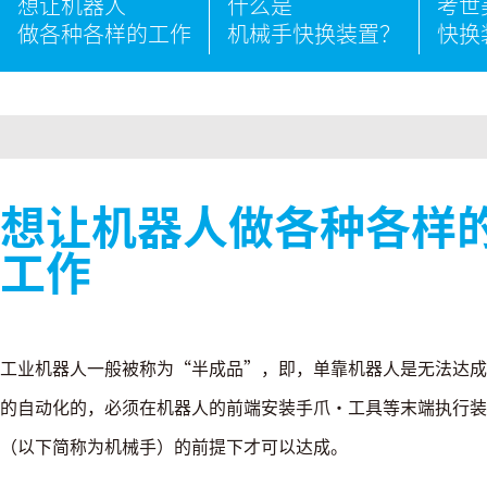
想让机器人
什么是
考世
做各种各样的工作
机械手快换装置？
快换
想让机器人做各种各样
工作
工业机器人一般被称为“半成品”，即，单靠机器人是无法达成
的自动化的，必须在机器人的前端安装手爪・工具等末端执行装
（以下简称为机械手）的前提下才可以达成。