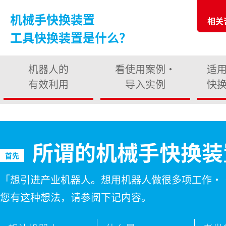
机械手快换装置
相关
工具快换装置是什么？
机器人的
看使用案例・
适
有效利用
导入实例
快
机械手快换装置
机械手快换装置
【大型】80kg～300kg可搬
3kg～230kg可搬
所谓的机械手快换装
首先
「想引进产业机器人。想用机器人做很多项工作・
您有这种想法，请参阅下记内容。
机械式机械手快换装置
过渡垫板 (中间垫板)
7kg～12kg可搬