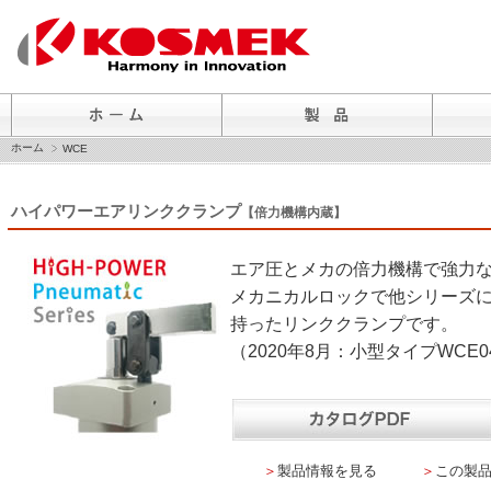
ホーム
WCE
ハイパワーエアリンククランプ
【倍力機構内蔵】
エア圧とメカの倍力機構で強力
メカニカルロックで他シリーズ
持ったリンククランプです。
（2020年8月：小型タイプWCE
＞
製品情報を見る
＞
この製