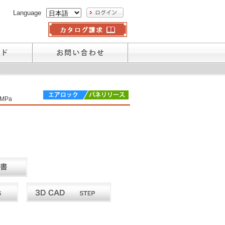
Language
7MPa