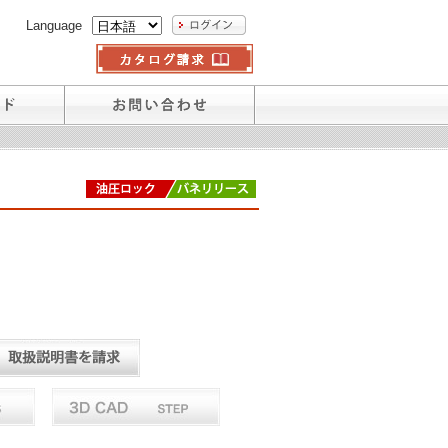
Language
。