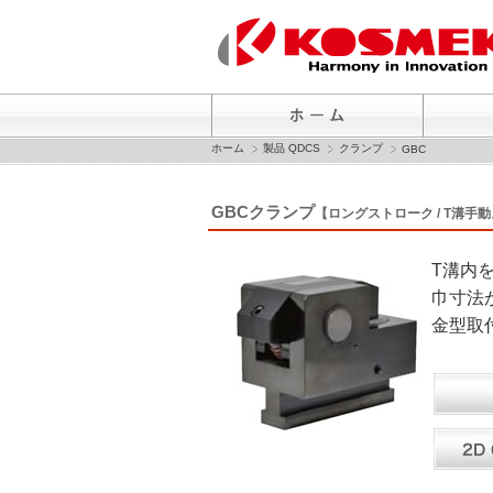
ホーム
製品 QDCS
クランプ
GBC
GBCクランプ
【ロングストローク / T溝
T溝内
巾寸法
金型取