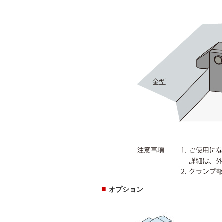
■
オプション