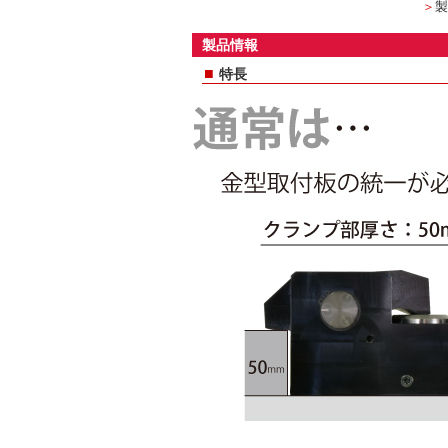
＞
製
製品情報
■
特長