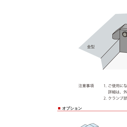
■
オプション