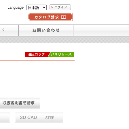
Language
。