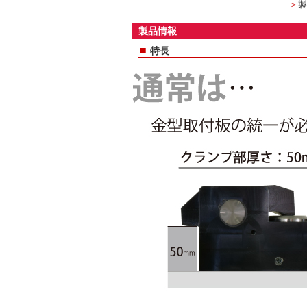
＞
製
製品情報
■
特長