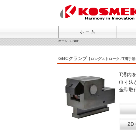
ホーム
GBC
GBCクランプ
【ロングストローク / T溝
T溝内
巾寸法
金型取