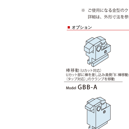
■
オプション