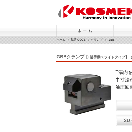
ホーム
製品 QDCS
クランプ
GBB
GBBクランプ
【T溝手動スライドタイプ】
T溝内
巾寸法
油圧回