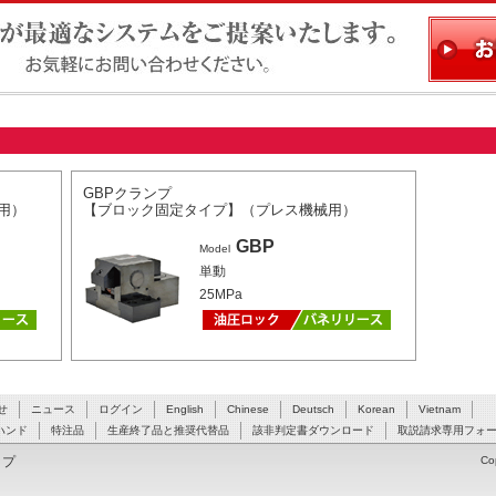
ステムをご提案いたします。お気軽にお問い合わせください。
GBPクランプ
用）
【ブロック固定タイプ】（プレス機械用）
GBP
Model
単動
25MPa
せ
ニュース
ログイン
English
Chinese
Deutsch
Korean
Vietnam
ハンド
特注品
生産終了品と推奨代替品
該非判定書ダウンロード
取説請求専用フォ
ップ
Co