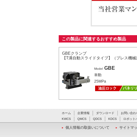
当社営業マンが最適なシ
この製品に関連するおすすめ製品
GBEクランプ
【T溝自動スライドタイプ】（プレス機械
GBE
Model
単動
25MPa
ホーム
企業情報
ダウンロード
お問い合わ
KWCS
QMCS
QDCS
KDCS
ロボット
個人情報の取扱いについて
サイトマ