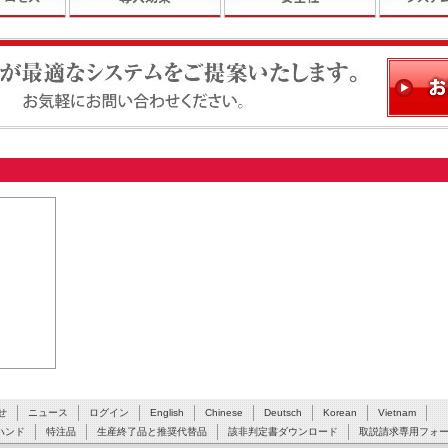
ステムをご提案いたします。お気軽にお問い合わせください。
せ
ニュース
ログイン
English
Chinese
Deutsch
Korean
Vietnam
ハンド
特注品
生産終了品と推奨代替品
該非判定書ダウンロード
取説請求専用フォ