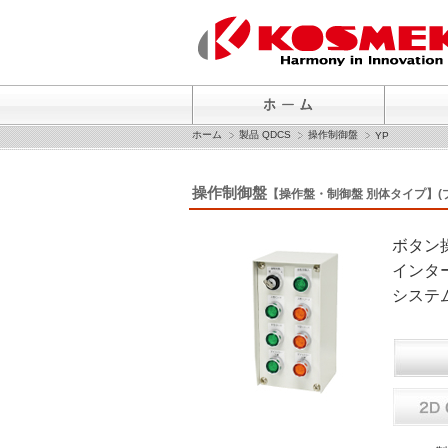
ホーム
製品 QDCS
操作制御盤
YP
操作制御盤
【操作盤・制御盤 別体タイプ】(
ボタン
インタ
システ