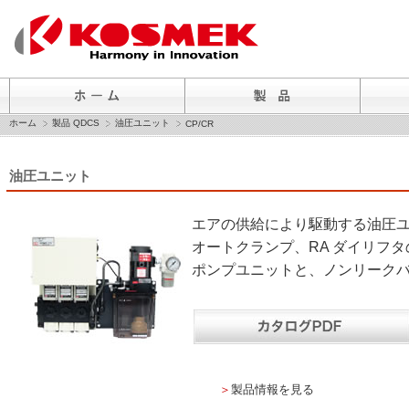
ホーム
製品 QDCS
油圧ユニット
CP/CR
油圧ユニット
エアの供給により駆動する油圧
オートクランプ、RA ダイリフ
ポンプユニットと、ノンリーク
＞
製品情報を見る