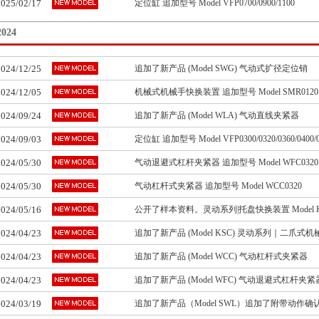
2025/02/17
定位缸 追加型号 Model VFP0700/0900/1100
2024
2024/12/25
追加了新产品 (Model SWG) 气动式扩径定位销
2024/12/05
机械式机械手快换装置 追加型号 Model SMR0120-B
2024/09/24
追加了新产品 (Model WLA) 气动直线夹紧器
2024/09/03
定位缸 追加型号 Model VFP0300/0320/0360/0400/0
2024/05/30
气动退避式杠杆夹紧器 追加型号 Model WFC0320
2024/05/30
气动杠杆式夹紧器 追加型号 Model WCC0320
2024/05/16
公开了样本资料。灵动系列|托盘快换装置 Model K
2024/04/23
追加了新产品 (Model KSC) 灵动系列｜二爪式
2024/04/23
追加了新产品 (Model WCC) 气动杠杆式夹紧器
2024/04/23
追加了新产品 (Model WFC) 气动退避式杠杆夹紧
2024/03/19
追加了新产品（Model SWL）追加了附带动作