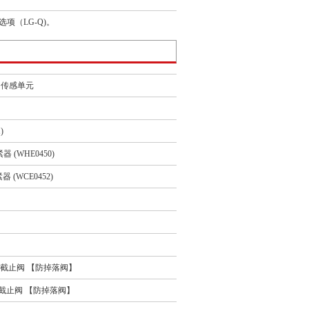
选项（LG-Q)。
知用传感单元
)
 (WHE0450)
(WCE0452)
安全截止阀 【防掉落阀】
安全截止阀 【防掉落阀】