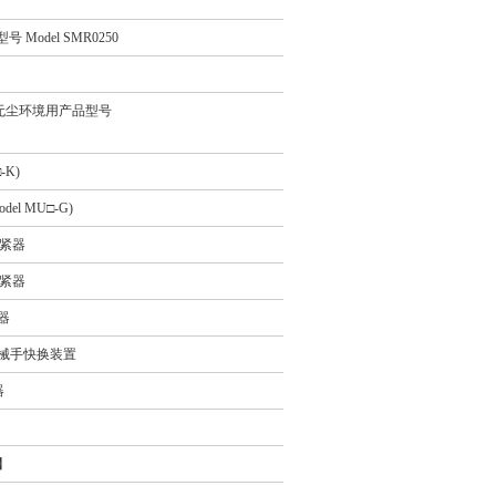
odel SMR0250
无尘环境用产品型号
K)
 MU□-G)
夹紧器
夹紧器
紧器
 机械手快换装置
器
】
型】