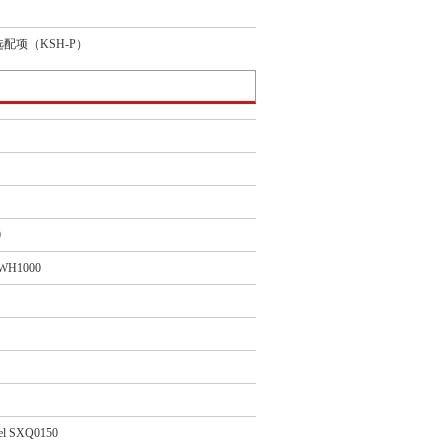
配项（KSH-P）
0
H1000
SXQ0150