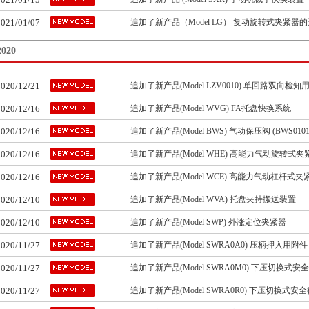
2021/01/07
追加了新产品（Model LG） 复动旋转式夹紧器的
2020
2020/12/21
追加了新产品(Model LZV0010) 单回路双向检
2020/12/16
追加了新产品(Model WVG) FA托盘快换系统
2020/12/16
追加了新产品(Model BWS) 气动保压阀 (BWS0101
2020/12/16
追加了新产品(Model WHE) 高能力气动旋转式夹紧器
2020/12/16
追加了新产品(Model WCE) 高能力气动杠杆式夹紧器 
2020/12/10
追加了新产品(Model WVA) 托盘夹持搬送装置
2020/12/10
追加了新产品(Model SWP) 外涨定位夹紧器
2020/11/27
追加了新产品(Model SWRA0A0) 压柄押入用附件
2020/11/27
追加了新产品(Model SWRA0M0) 下压切换式
2020/11/27
追加了新产品(Model SWRA0R0) 下压切换式