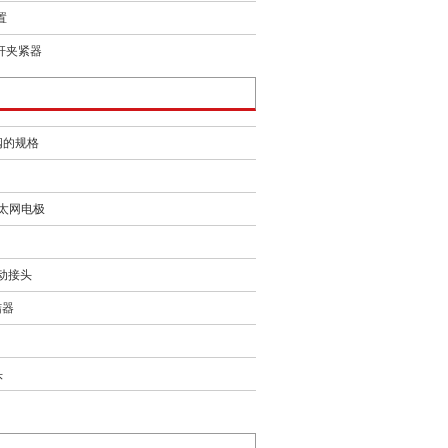
置
杠杆夹紧器
向阀的规格
 以太网电极
自动接头
结器
头