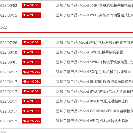
2023/06/02
追加了新产品 (Model SMR) 机械式机械手快换装
2023/03/15
追加了新产品 (Model WFE) 高能力气动退避式
2022
2022/07/26
追加了新产品(Model SWL) 气压对接部内置单
2022/06/10
追加了新产品 (Model SWL)机械手快换装置
2022/06/01
追加了新产品 (Model SWR-L) 机械手快换装置
2022/02/17
追加了新产品 (Model SXQ) 手动机械手快换装置
2022/02/17
追加了新产品 (Model BGE/BGF) 液控单向阀式
2022/02/17
追加了新产品 (Model BWA/BWB) 气压无泄漏联
2022/02/17
追加了新产品 (Model BWQ) 气压无泄漏保压阀
2022/02/17
追加了新产品 (Model JVA0100/JVB0100) 自动接
2022/02/15
追加了新产品 (Model WHC) 气动旋转式夹紧器