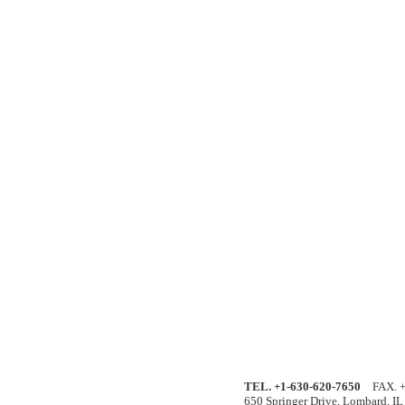
TEL. +1-630-620-7650
FAX. +1
650 Springer Drive, Lombard, I