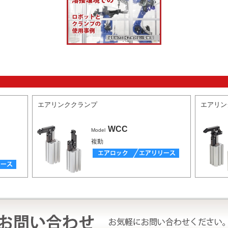
エアリンククランプ
エアリン
WCC
Model
複動