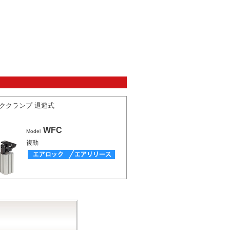
ククランプ 退避式
WFC
Model
複動