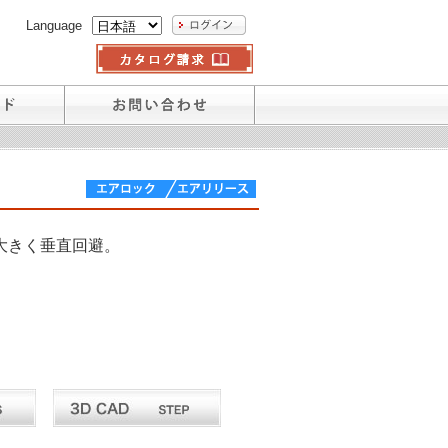
Language
大きく垂直回避。