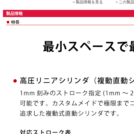
＞
製品情報を見る
＞
この製
製品情報
■
特長