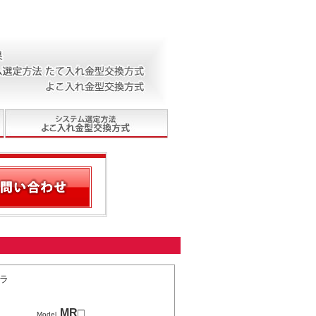
ラ
MR□
Model