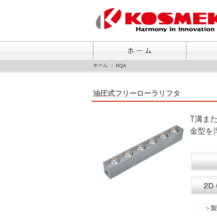
ホーム
RQA
油圧式フリーローラリフタ
T溝ま
金型を
＞
製