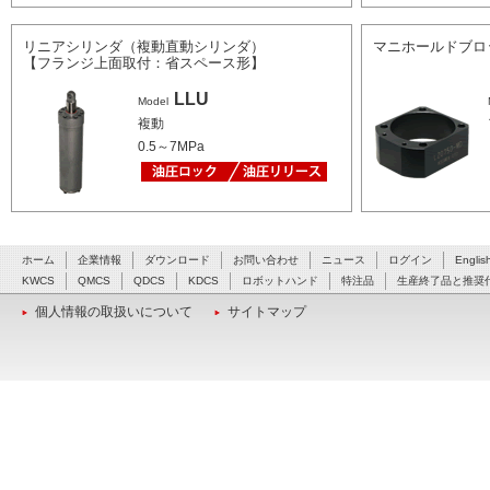
リニアシリンダ（複動直動シリンダ）
マニホールドブロ
【フランジ上面取付：省スペース形】
LLU
Model
複動
0.5～7MPa
ホーム
企業情報
ダウンロード
お問い合わせ
ニュース
ログイン
Englis
KWCS
QMCS
QDCS
KDCS
ロボットハンド
特注品
生産終了品と推奨
個人情報の取扱いについて
サイトマップ