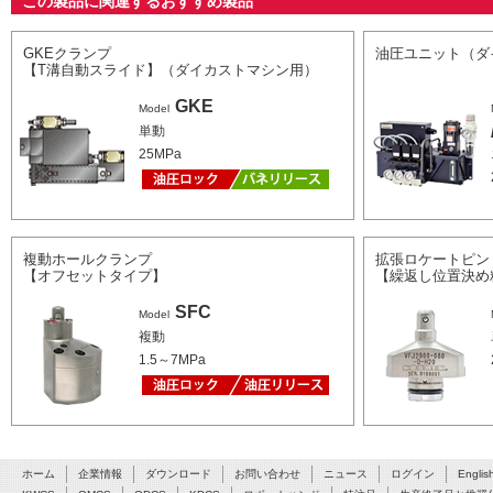
この製品に関連するおすすめ製品
GKEクランプ
油圧ユニット（ダ
【T溝自動スライド】（ダイカストマシン用）
GKE
Model
単動
25MPa
複動ホールクランプ
拡張ロケートピン
【オフセットタイプ】
【繰返し位置決め精
SFC
Model
複動
1.5～7MPa
ホーム
企業情報
ダウンロード
お問い合わせ
ニュース
ログイン
Englis