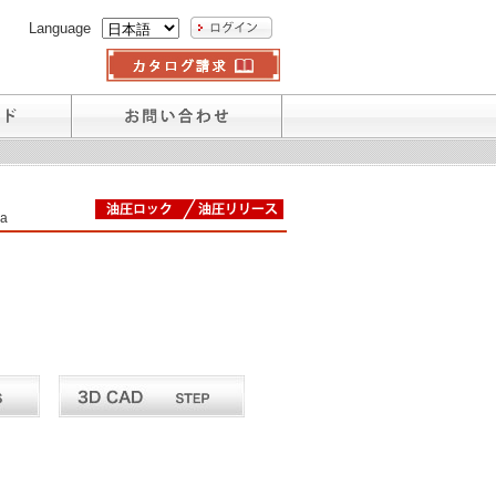
Language
a