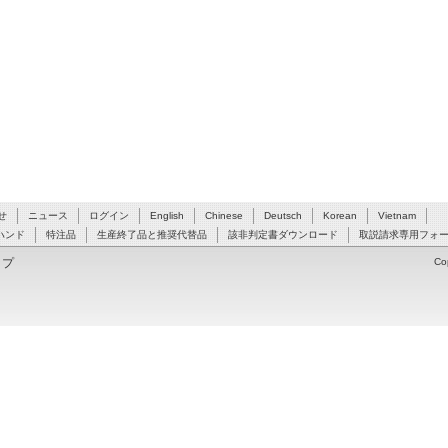
せ
ニュース
ログイン
English
Chinese
Deutsch
Korean
Vietnam
ハンド
特注品
生産終了品と推奨代替品
該非判定書ダウンロード
取説請求専用フォ
ップ
Co