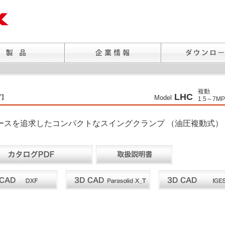
複動
LHC
プ】
Model
1.5～7MP
ースを追求したコンパクトなスイングクランプ （油圧複動式）