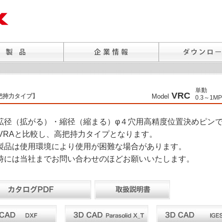
単動
VRC
把持力タイプ】
Model
0.3～1MP
拡径（拡がる）・縮径（縮まる）φ４穴用高精度位置決めピン
はVRAと比較し、高把持力タイプとなります。
製品は使用環境により使用が困難な場合があります。
時には当社までお問い合わせのほどお願いいたします。