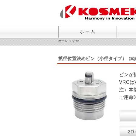
ホーム
VRC
拡径位置決めピン（小径タイプ）
【高
ピンが
VRC
注）本
ご用命