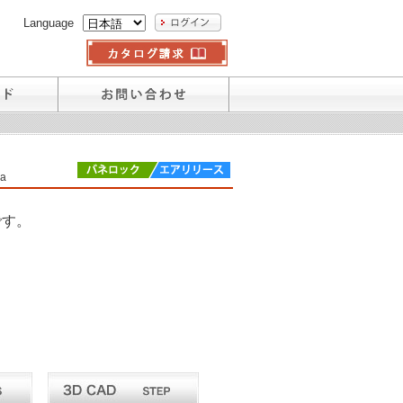
Language
a
です。