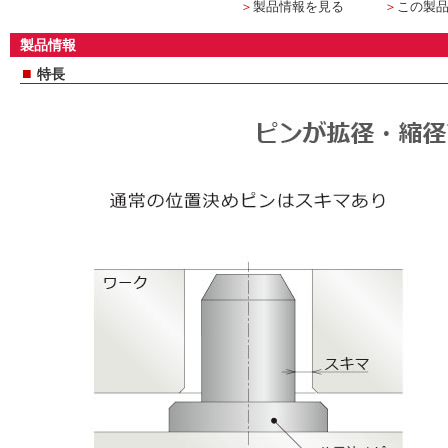
＞
製品情報を見る
＞
この製
製品情報
■
特長