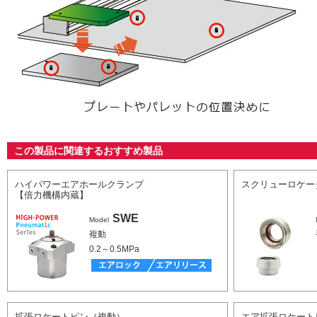
この製品に関連するおすすめ製品
ハイパワーエアホールクランプ
スクリューロケー
【倍力機構内蔵】
SWE
Model
複動
0.2～0.5MPa
拡張ロケートピン（複動）
エア拡張ロケート