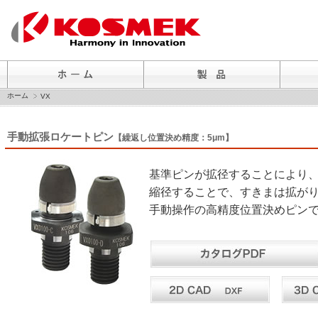
ホーム
VX
手動拡張ロケートピン
【繰返し位置決め精度：5μm】
基準ピンが拡径することにより
縮径することで、すきまは拡が
手動操作の高精度位置決めピン