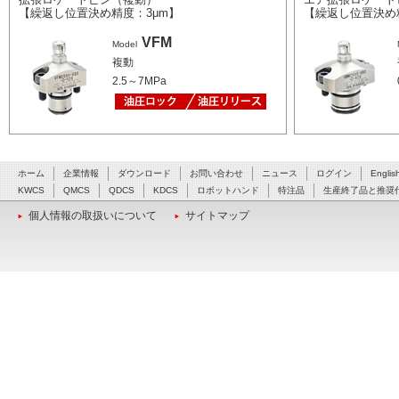
【繰返し位置決め精度：3μm】
【繰返し位置決め
VFM
Model
複動
2.5～7MPa
ホーム
企業情報
ダウンロード
お問い合わせ
ニュース
ログイン
Englis
KWCS
QMCS
QDCS
KDCS
ロボットハンド
特注品
生産終了品と推奨
個人情報の取扱いについて
サイトマップ