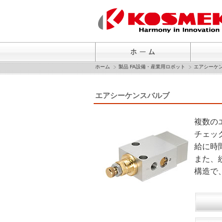
ホーム
製品 FA設備・産業用ロボット
エアシーケ
エアシーケンスバルブ
複数の
チェッ
給に時
また、
構造で