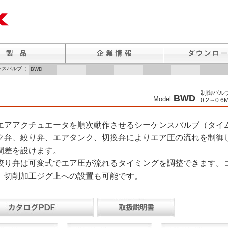
ンスバルブ
BWD
制御バル
BWD
Model
0.2～0.6
エアアクチュエータを順次動作させるシーケンスバルブ（タイ
ク弁、絞り弁、エアタンク、切換弁によりエア圧の流れを制御し
間差を設けます。
絞り弁は可変式でエア圧が流れるタイミングを調整できます。
、切削加工ジグ上への設置も可能です。