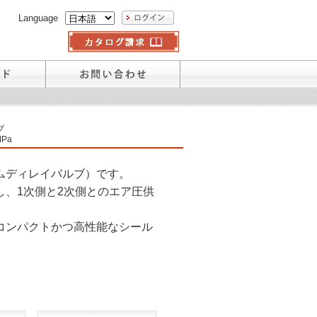
Language
ブ
MPa
ムディレイバルブ）です。
、1次側と2次側とのエア圧供
コンパクトかつ高性能なシール