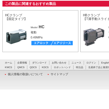
この製品に関連するおすすめ製品
HCクランプ
HBクランプ
【固定タイプ】
【T溝手動スライ
HC
Model
複動
0.49MPa
ホーム
企業情報
ダウンロード
お問い合わせ
ニュース
ログイン
Englis
KWCS
QMCS
QDCS
KDCS
ロボットハンド
特注品
生産終了品と推奨
個人情報の取扱いについて
サイトマップ