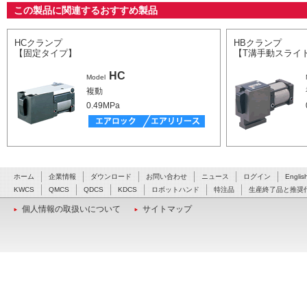
この製品に関連するおすすめ製品
HCクランプ
HBクランプ
【固定タイプ】
【T溝手動スライ
HC
Model
複動
0.49MPa
ホーム
企業情報
ダウンロード
お問い合わせ
ニュース
ログイン
Englis
KWCS
QMCS
QDCS
KDCS
ロボットハンド
特注品
生産終了品と推奨
個人情報の取扱いについて
サイトマップ