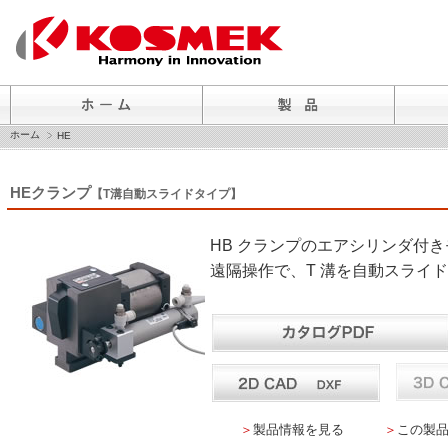
ホーム
HE
HEクランプ
【T溝自動スライドタイプ】
HB クランプのエアシリンダ付
遠隔操作で、T 溝を自動スライ
＞
製品情報を見る
＞
この製