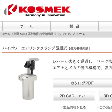
ホーム
製品 KWCS 工作機械ジグ関連機器
リンククランプ
WFE
ハイパワーエアリンククランプ 退避式
【倍力機構内蔵】
レバーが大きく退避し、ワーク
エア圧とメカの倍力機構で、強
＞
製品情報を見る
＞
この製