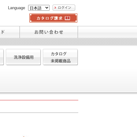
Language