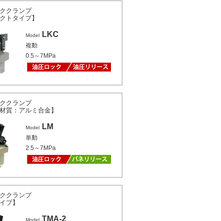
ククランプ
クトタイプ】
LKC
Model
複動
0.5～7MPa
ククランプ
材質：アルミ合金】
LM
Model
単動
2.5～7MPa
ククランプ
イプ】
TMA-2
Model