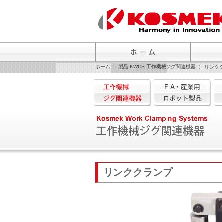
ホーム
製品 KWCS 工作機械ジグ関連機器
リンク
リンククランプ