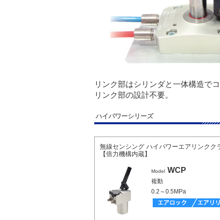
リンク部はシリンダと一体構造でコ
リンク部の設計不要。
ハイパワーシリーズ
無線センシング ハイパワーエアリンクク
【倍力機構内蔵】
WCP
Model
複動
0.2～0.5MPa