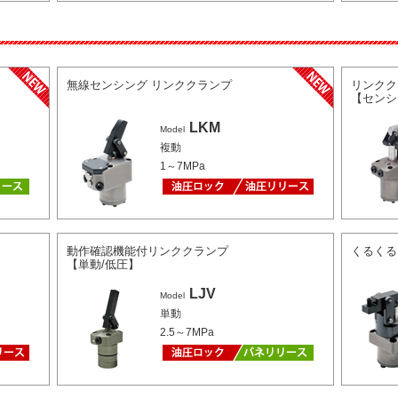
無線センシング リンククランプ
リンクク
【センシ
LKM
Model
複動
1～7MPa
動作確認機能付リンククランプ
くるくる
【単動/低圧】
LJV
Model
単動
2.5～7MPa