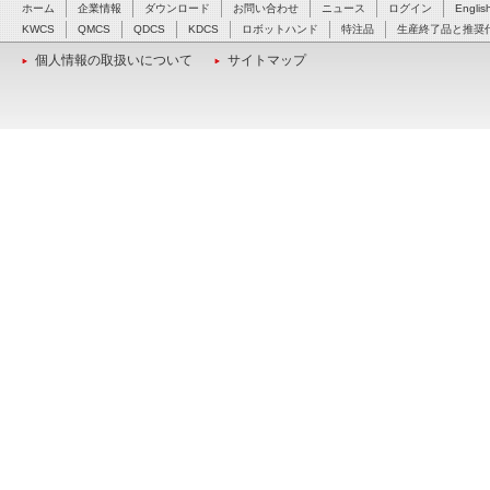
ホーム
企業情報
ダウンロード
お問い合わせ
ニュース
ログイン
Englis
KWCS
QMCS
QDCS
KDCS
ロボットハンド
特注品
生産終了品と推奨
個人情報の取扱いについて
サイトマップ