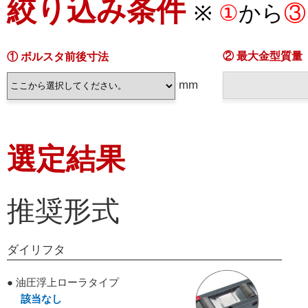
絞り込み条件
※
①
から
③
② 最大金型質量
① ボルスタ前後寸法
mm
選定結果
推奨形式
ダイリフタ
● 油圧浮上ローラタイプ
該当なし