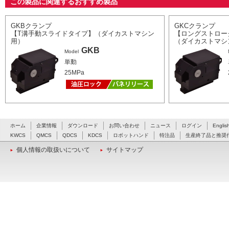
この製品に関連するおすすめ製品
GKBクランプ
GKCクランプ
【T溝手動スライドタイプ】（ダイカストマシン
【ロングストロー
用）
（ダイカストマシ
GKB
Model
単動
25MPa
ホーム
企業情報
ダウンロード
お問い合わせ
ニュース
ログイン
Englis
KWCS
QMCS
QDCS
KDCS
ロボットハンド
特注品
生産終了品と推奨
個人情報の取扱いについて
サイトマップ