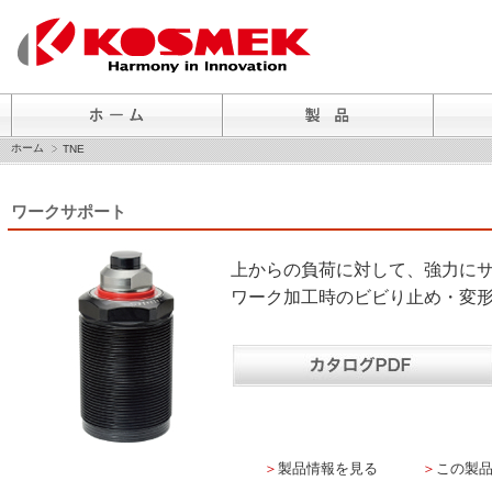
ホーム
TNE
ワークサポート
上からの負荷に対して、強力に
ワーク加工時のビビり止め・変
＞
製品情報を見る
＞
この製