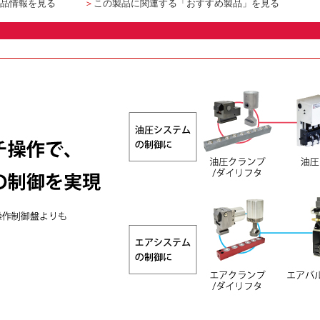
品情報を見る
＞
この製品に関連する「おすすめ製品」を見る