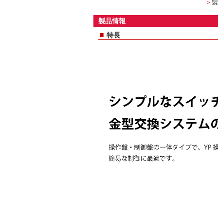
＞
製
製品情報
■
特長