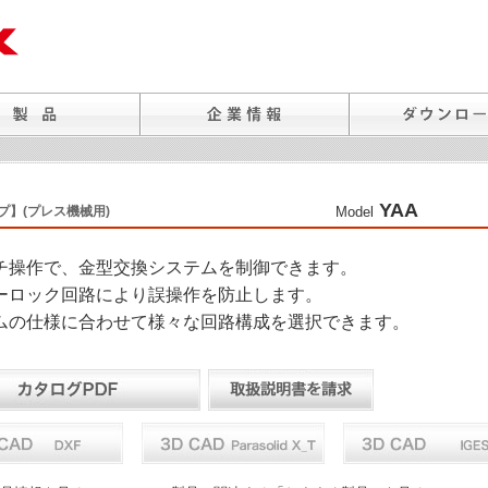
YAA
プ】(プレス機械用)
Model
チ操作で、金型交換システムを制御できます。
ーロック回路により誤操作を防止します。
ムの仕様に合わせて様々な回路構成を選択できます。