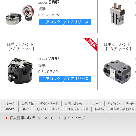
SWR
Model
複動
0.35～1MPa
ロボットハンド
ロボットハンド
【3方チャック】
【2方チャック】
WPP
Model
複動
0.3～0.7MPa
ホーム
企業情報
ダウンロード
お問い合わせ
ニュース
ログイン
Englis
KWCS
QMCS
QDCS
KDCS
ロボットハンド
特注品
生産終了品と推奨
個人情報の取扱いについて
サイトマップ