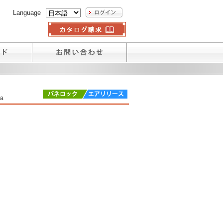
Language
a
。