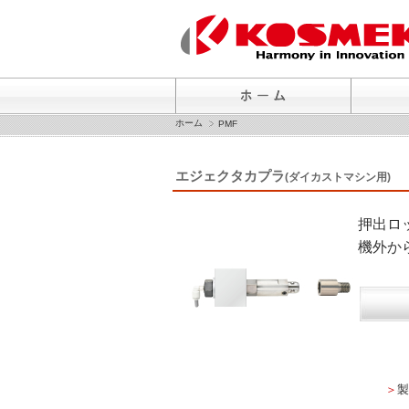
ホーム
PMF
エジェクタカプラ
(ダイカストマシン用)
押出ロ
機外か
＞
製