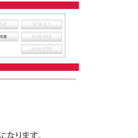
 DXF
3CAD X_T
明書
3CAD IGES
3CAD STEP