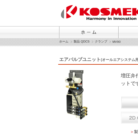
ホーム
製品 QDCS
クランプ
MV90
エアバルブユニット
(オールエアシステム用
増圧弁
ットで
＞
製